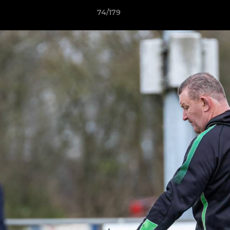
74/179